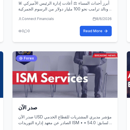
🚨 أبرز أحداث المساء ⚖️ أعادت إدارة الرئيس الأميركي
دونالد ترامب نحو 100 مليار دولار من الرسوم الجمركية
بعد حكم المحكمة العليا بإلغائها.
Connect Financials
8/6/2026
0
0
Read More
Forex
صدر الآن
صدر الآن USD مؤشر مديري المشتريات للقطاع الخدمي
الصادر عن معهد إدارة التوريدات ISM • السابق: 54.0 •
التقدير: 54.5 • الحالي: 54.