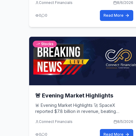
Connect Financials
8/6/2026
0
0
Read More
Stocks
🚨 Evening Market Highlights
🚨 Evening Market Highlights 🚀 SpaceX
reported $7.8 billion in revenue, beating
expectations despite remaining unprofitable.
Connect Financials
8/5/2026
0
0
Read More