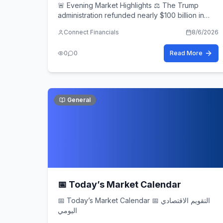
🚨 Evening Market Highlights ⚖️ The Trump
administration refunded nearly $100 billion in
tariffs following a U.S.
Connect Financials
8/6/2026
0
0
Read More
General
📅 Today’s Market Calendar
📅 Today’s Market Calendar 📅 التقويم الاقتصادي
اليومي