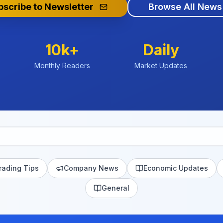
bscribe to Newsletter
Browse All News
10k+
Daily
Monthly Readers
Market Updates
rading Tips
Company News
Economic Updates
General