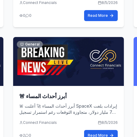
Connect Financials
8/5/2026
0
0
Read More
General
🚨 أبرز أحداث المساء
🚨 أبرز أحداث المساء 🚀 أعلنت SpaceX إيرادات بلغت
7.8 مليار دولار، متجاوزة التوقعات رغم استمرار تسجيل
الخسائر.
Connect Financials
8/5/2026
2
0
Read More