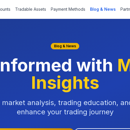
ounts
Tradable Assets
Payment Methods
Blog & News
Part
Blog & News
Informed with
M
Insights
x market analysis, trading education, a
enhance your trading journey