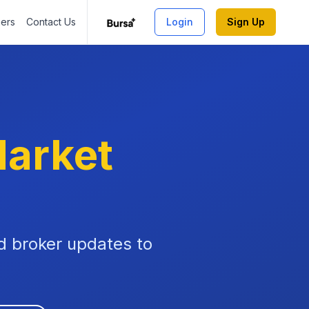
ners
Contact Us
Login
Sign Up
arket
nd broker updates to