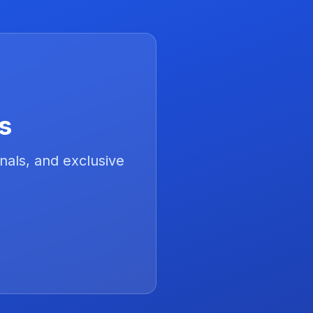
s
nals, and exclusive