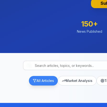
Su
150+
News Published
All Articles
Market Analysis
T