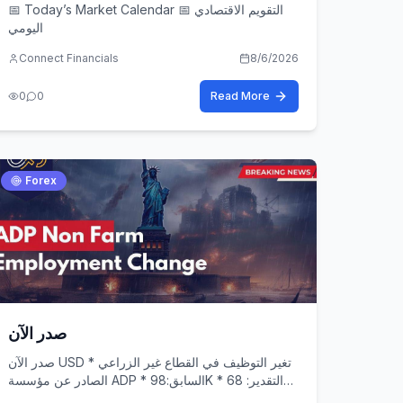
📅 Today’s Market Calendar 📅 التقويم الاقتصادي
اليومي
Connect Financials
8/6/2026
0
0
Read More
Forex
صدر الآن
صدر الآن USD * تغير التوظيف في القطاع غير الزراعي
الصادر عن مؤسسة ADP * السابق:98K * التقدير: 68K
* الحالي: 44K Just Released USD ADP Non-Farm