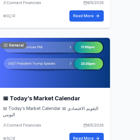
Connect Financials
8/5/2026
Emp...
0
0
Read More
General
📅 Today’s Market Calendar
📅 Today’s Market Calendar 📅 التقويم الاقتصادي
اليومي
Connect Financials
8/5/2026
0
0
Read More